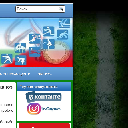
ОРТ ПРЕСС-ЦЕНТР
ФИТНЕС
Группа факультета
 каноэ
славле
 гребле
борьбе