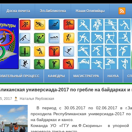
Доска почета
Эл.библиотека
Наши Олипийцы
ОВАТЕЛЬНЫЙ ПРОЦЕСС
КАФЕДРЫ
МАГИСТРАТУРА
НАУКА
СП
ликанская универсиада-2017 по гребле на байдарках и
5, 2017
Наталья Якубовская
В период с 30.05.2017 по 02.06.2017 в г.За
проходила Республиканская универсиада-2017 по
на байдарках и каноэ.
Команда УО «ГГУ им.Ф.Скорины» в упорной 
завоевала третье место.