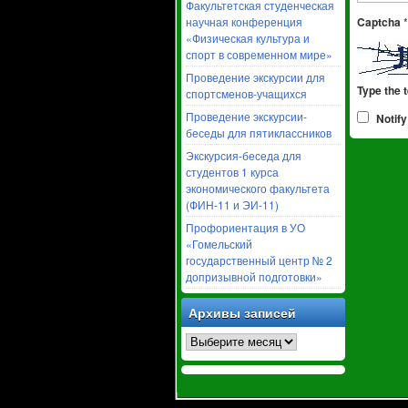
Факультетская студенческая
Captcha
*
научная конференция
«Физическая культура и
спорт в современном мире»
Проведение экскурсии для
Type the 
спортсменов-учащихся
Проведение экскурсии-
Notify
беседы для пятиклассников
Экскурсия-беседа для
студентов 1 курса
экономического факультета
(ФИН-11 и ЭИ-11)
Профориентация в УО
«Гомельский
государственный центр № 2
допризывной подготовки»
Архивы записей