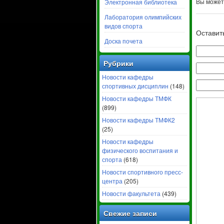
Вы може
Электронная библиотека
Лаборатория олимпийских
видов спорта
Оставит
Доска почета
Рубрики
Новости кафедры
спортивных дисциплин
(148)
Новости кафедры ТМФК
(899)
Новости кафедры ТМФК2
(25)
Новости кафедры
физического воспитания и
спорта
(618)
Новости спортивного пресс-
центра
(205)
Новости факультета
(439)
Свежие записи