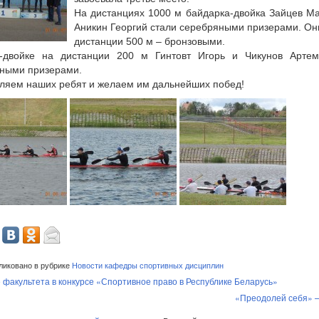
На дистанциях 1000 м байдарка-двойка Зайцев М
Аникин Георгий стали серебряными призерами. Он
дистанции 500 м – бронзовыми.
-двойке на дистанции 200 м Гинтовт Игорь и Чикунов Артем
ными призерами.
ляем наших ребят и желаем им дальнейших побед!
иковано в рубрике
Новости кафедры спортивных дисциплин
 факультета в конкурсе «Спортивное право в Республике Беларусь»
«Преодолей себя» 