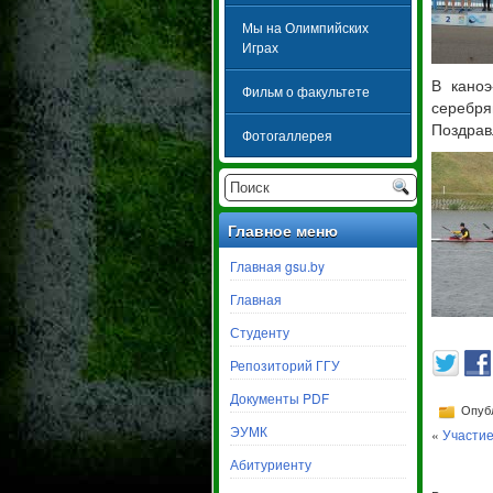
Мы на Олимпийских
Играх
В каноэ
Фильм о факультете
серебря
Поздрав
Фотогаллерея
Главное меню
Главная gsu.by
Главная
Студенту
Репозиторий ГГУ
Документы PDF
Опубл
ЭУМК
«
Участие
Абитуриенту