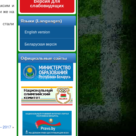
Версия для
аксим и
слабовидящих
и же на
Языки (Languages)
 стали
English version
Беларуская версія
Официальные сайты
— 2017
»