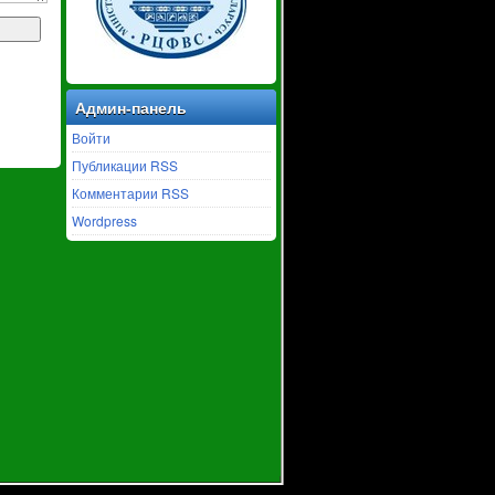
Админ-панель
Войти
Публикации RSS
Комментарии RSS
Wordpress