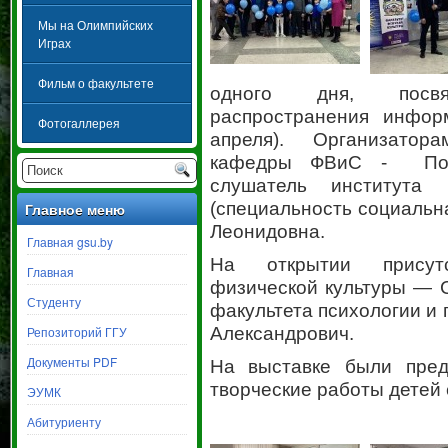
Мы на Олимпийских
Играх
Фильм о факультете
одного дня, посв
распространения инфор
Фотогаллерея
апреля).
Организаторам
кафедры ФВиС - Поли
слушатель института
(специальность социальн
Главное меню
Леонидовна.
Главная gsu.by
На открытии присутс
Главная
физической культуры — 
Студенту
факультета психологии и
Репозиторий ГГУ
Александрович.
Документы PDF
На выставке были пред
творческие работы детей 
ЭУМК
Абитуриенту