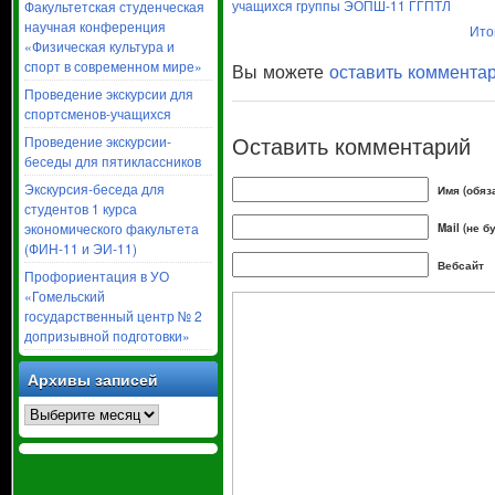
учащихся группы ЭОПШ-11 ГГПТЛ
Факультетская студенческая
научная конференция
Ито
«Физическая культура и
спорт в современном мире»
Вы можете
оставить коммента
Проведение экскурсии для
спортсменов-учащихся
Оставить комментарий
Проведение экскурсии-
беседы для пятиклассников
Экскурсия-беседа для
Имя (обяз
студентов 1 курса
экономического факультета
Mail (не б
(ФИН-11 и ЭИ-11)
Вебсайт
Профориентация в УО
«Гомельский
государственный центр № 2
допризывной подготовки»
Архивы записей