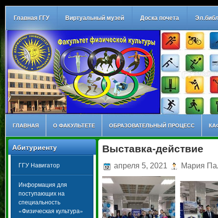
Главная ГГУ
Виртуальный музей
Доска почета
Эл.биб
ГЛАВНАЯ
О ФАКУЛЬТЕТЕ
ОБРАЗОВАТЕЛЬНЫЙ ПРОЦЕСС
КА
Выставка-действие
Абитуриенту
ГГУ Навигатор
апреля 5, 2021
Мария Па
Информация для
поступающих на
специальность
«Физическая культура»