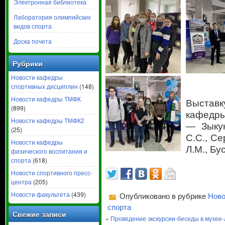
Электронная библиотека
Лаборатория олимпийских
видов спорта
Доска почета
Рубрики
Новости кафедры
спортивных дисциплин
(148)
Новости кафедры ТМФК
Выстав
(899)
кафедры
Новости кафедры ТМФК2
— Зыкун
(25)
С.С., Се
Новости кафедры
Л.М., Бу
физического воспитания и
спорта
(618)
Новости спортивного пресс-
центра
(205)
Новости факультета
(439)
Опубликовано в рубрике
Ново
спорта
Свежие записи
«
Проведение экскурсии-беседы в музее